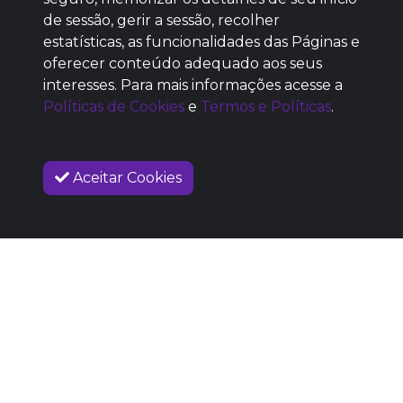
de sessão, gerir a sessão, recolher
estatísticas, as funcionalidades das Páginas e
oferecer conteúdo adequado aos seus
SEM REPUTAÇÃO
interesses. Para mais informações acesse a
DEFINIDA
Políticas de Cookies
e
Termos e Políticas
.
Aceitar Cookies
SOBRE NÓS
COMO FUNCIONA
PROMOVA SEU EVENTO
CONTATO
LEGAL
Dúvidas Frequentes
Termos e Políticas