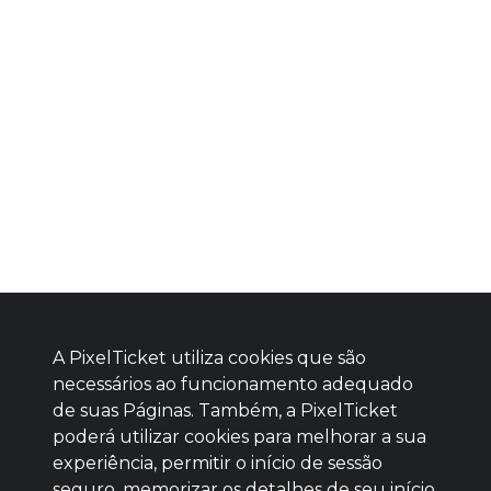
A PixelTicket utiliza cookies que são
necessários ao funcionamento adequado
de suas Páginas. Também, a PixelTicket
poderá utilizar cookies para melhorar a sua
Baixe agora nosso app
experiência, permitir o início de sessão
seguro, memorizar os detalhes de seu início