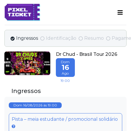
Ingressos
Identificação
Resumo
Pagame
Dr Chud - Brasil Tour 2026
Dom
16
Ago
19:00
Ingressos
Dom 16/08/2026 às 19:00
Pista – meia estudante / promocional solidário