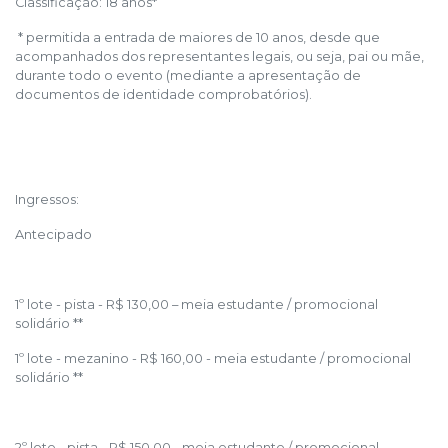
Classificação: 18 anos*
* permitida a entrada de maiores de 10 anos, desde que
acompanhados dos representantes legais, ou seja, pai ou mãe,
durante todo o evento (mediante a apresentação de
documentos de identidade comprobatórios).
Ingressos:
Antecipado
1º lote - pista - R$ 130,00 – meia estudante / promocional
solidário **
1º lote - mezanino - R$ 160,00 - meia estudante / promocional
solidário **
2º lote - pista - R$ 150,00 - meia estudante / promocional