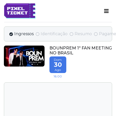
Ingressos
Identificação
Resumo
Pagame
BOUNPREM 1º FAN MEETING
NO BRASIL
Dom
30
Ago
16:00