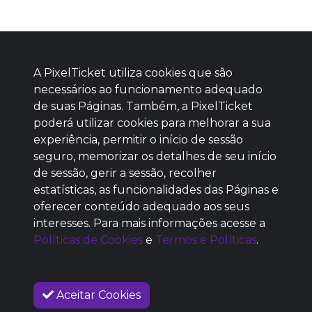
A PixelTicket utiliza cookies que são
necessários ao funcionamento adequado
de suas Páginas. Também, a PixelTicket
poderá utilizar cookies para melhorar a sua
Baixe agora nosso app
experiência, permitir o início de sessão
seguro, memorizar os detalhes de seu início
de sessão, gerir a sessão, recolher
estatísticas, as funcionalidades das Páginas e
oferecer conteúdo adequado aos seus
SEM REPUTAÇÃO
interesses. Para mais informações acesse a
DEFINIDA
Políticas de Cookies
e
Termos e Políticas
.
Aceitar Cookies