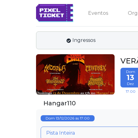
Eventos
Org
Ingressos
VERÃ
Dom
13
Dez
17:00
Hangar110
Dom 13/12/2026 às 17:00
Pista Inteira