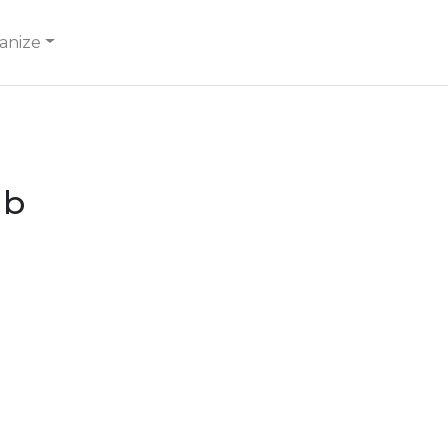
anize
ub