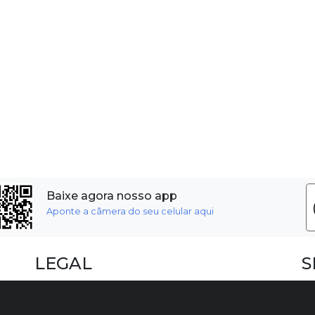
Baixe agora nosso app
Aponte a câmera do seu celular aqui
LEGAL
S
Dúvidas Frequentes
F
Termos e Políticas
I