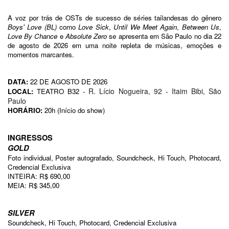
A voz por trás de OSTs de sucesso de séries tailandesas do gênero 
Boys' Love (BL)
 como 
Love Sick
, 
Until We Meet Again
, 
Between Us
, 
Love By Chance
 e 
Absolute Zero
 se apresenta em São Paulo no dia 22 
de agosto de 2026 em uma noite repleta de músicas, emoções e 
momentos marcantes.
DATA:
 22 DE AGOSTO DE 2026
R. Lício Nogueira, 92 - Itaim Bibi, São 
LOCAL:
 TEATRO B32 - 
Paulo
HORÁRIO:
 20h (Início do show)
INGRESSOS
GOLD
Foto individual, Poster autografado, Soundcheck, Hi Touch, Photocard, 
Credencial Exclusiva
INTEIRA: R$ 690,00
MEIA: R$ 345,00
SILVER
Soundcheck, Hi Touch, Photocard, Credencial Exclusiva