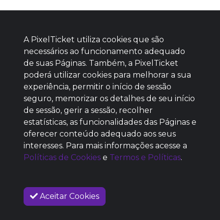
A PixelTicket utiliza cookies que são
necessários ao funcionamento adequado
de suas Páginas. Também, a PixelTicket
poderá utilizar cookies para melhorar a sua
Baixe agora nosso app
experiência, permitir o início de sessão
seguro, memorizar os detalhes de seu início
de sessão, gerir a sessão, recolher
estatísticas, as funcionalidades das Páginas e
oferecer conteúdo adequado aos seus
SEM REPUTAÇÃO
interesses. Para mais informações acesse a
DEFINIDA
Políticas de Cookies
e
Termos e Políticas
.
Aceitar Cookies
COMPRAR