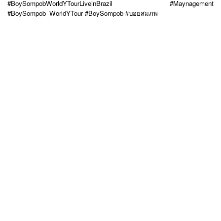
#BoySompobWorldYTourLiveinBrazil
#Maynagement
#BoySompob_WorldYTour
#BoySompob 
#บอยสมภพ