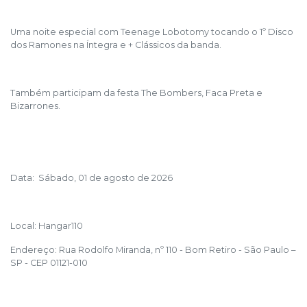
Uma noite especial com Teenage Lobotomy tocando o 1º Disco
dos Ramones na Íntegra e + Clássicos da banda.
Também participam da festa The Bombers, Faca Preta e
Bizarrones.
Data: Sábado, 01 de agosto de 2026
Local: Hangar110
Endereço: Rua Rodolfo Miranda, nº 110 - Bom Retiro - São Paulo –
SP - CEP 01121-010