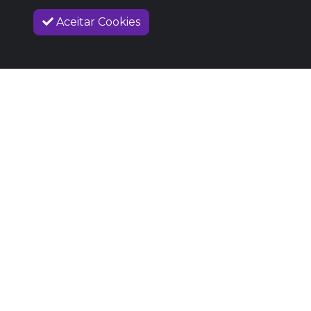
Aceitar Cookies
VENDAS ENCERRADAS
SOBRE NÓS
COMO FUNCIONA
PROMOVA SEU EVENTO
CONTATO
LEGAL
Dúvidas Frequentes
Termos e Políticas
Políticas de Cookies
SIGAM-ME OS BONS
Facebook
Instagram
Vimeo