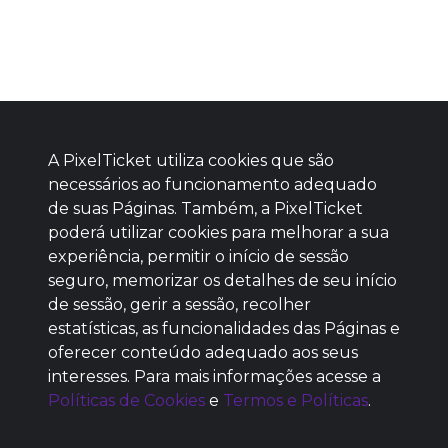
A PixelTicket utiliza cookies que são
necessários ao funcionamento adequado
de suas Páginas. Também, a PixelTicket
poderá utilizar cookies para melhorar a sua
Baixe agora nosso app
experiência, permitir o início de sessão
seguro, memorizar os detalhes de seu início
de sessão, gerir a sessão, recolher
estatísticas, as funcionalidades das Páginas e
oferecer conteúdo adequado aos seus
SEM REPUTAÇÃO
interesses. Para mais informações acesse a
DEFINIDA
Políticas de Cookies
e
Termos e Políticas
.