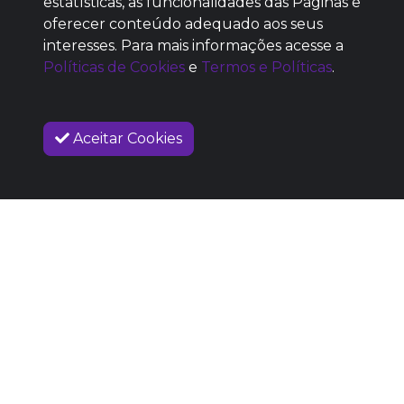
estatísticas, as funcionalidades das Páginas e
oferecer conteúdo adequado aos seus
SEM REPUTAÇÃO
interesses. Para mais informações acesse a
DEFINIDA
Políticas de Cookies
e
Termos e Políticas
.
Aceitar Cookies
VENDAS ENCERRADAS
SOBRE NÓS
COMO FUNCIONA
PROMOVA SEU EVENTO
CONTATO
LEGAL
Dúvidas Frequentes
Termos e Políticas
Políticas de Cookies