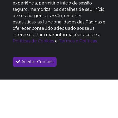
Baixe agora nosso app
experiência, permitir o início de sessão
seguro, memorizar os detalhes de seu início
de sessão, gerir a sessão, recolher
estatísticas, as funcionalidades das Páginas e
oferecer conteúdo adequado aos seus
SEM REPUTAÇÃO
interesses. Para mais informações acesse a
DEFINIDA
Políticas de Cookies
e
Termos e Políticas
.
Aceitar Cookies
VENDAS ENCERRADAS
SOBRE NÓS
COMO FUNCIONA
PROMOVA SEU EVENTO
CONTATO
LEGAL