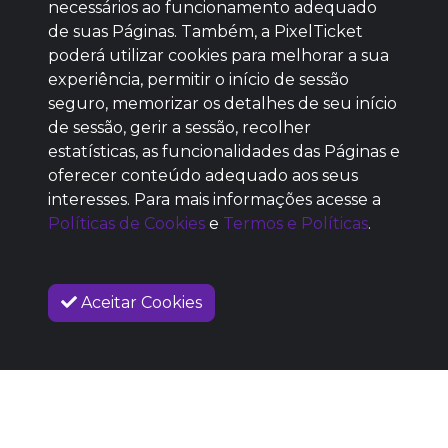
necessários ao funcionamento adequado
de suas Páginas. Também, a PixelTicket
poderá utilizar cookies para melhorar a sua
Baixe agora nosso app
experiência, permitir o início de sessão
seguro, memorizar os detalhes de seu início
de sessão, gerir a sessão, recolher
estatísticas, as funcionalidades das Páginas e
oferecer conteúdo adequado aos seus
SEM REPUTAÇÃO
interesses. Para mais informações acesse a
DEFINIDA
Políticas de Cookies
e
Termos e Políticas
.
Aceitar Cookies
VENDAS ENCERRADAS
SOBRE NÓS
COMO FUNCIONA
PROMOVA SEU EVENTO
CONTATO