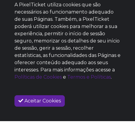
A PixelTicket utiliza cookies que são
necessários ao funcionamento adequado
de suas Páginas. Também, a PixelTicket
poderá utilizar cookies para melhorar a sua
Baixe agora nosso app
experiência, permitir o início de sessão
seguro, memorizar os detalhes de seu início
de sessão, gerir a sessão, recolher
estatísticas, as funcionalidades das Páginas e
oferecer conteúdo adequado aos seus
SEM REPUTAÇÃO
interesses. Para mais informações acesse a
DEFINIDA
Políticas de Cookies
e
Termos e Políticas
.
Aceitar Cookies
SOBRE NÓS
COMO FUNCIONA